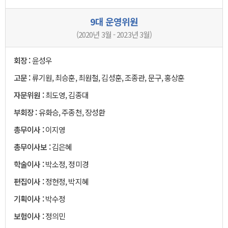
9대 운영위원
(2020년 3월 - 2023년 3월)
회장 :
윤성우
고문 :
류기원, 최승훈, 최원철, 김성훈, 조종관, 문구, 홍상훈
자문위원 :
최도영, 김종대
부회장 :
유화승, 주종천, 장성환
총무이사 :
이지영
총무이사보 :
김은혜
학술이사 :
박소정, 정미경
편집이사 :
정현정, 박지혜
기획이사 :
박수정
보험이사 :
정의민