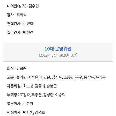
대의원(겸직) :
김수현
감사 :
최희석
편집간사 :
김민하
실무간사 :
박현경
10대 운영위원
(2023년 3월 - 2026년 3월)
회장 :
유화승
고문 :
류기원, 최승훈, 최원철, 김성훈, 조종관, 문구, 홍상훈, 윤성우
자문위원 :
최도영, 김종대, 송봉근
부회장 :
조정효, 주종천, 장성환, 이승혁
총무이사 :
김봉이
행정이사 :
박지혜, 김명호