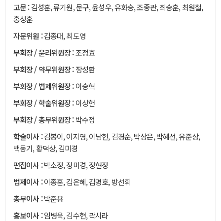
고문 :
김성훈, 류기원, 문구, 윤성우, 유화승, 조종관, 최승훈, 최원철,
홍상훈
자문위원 :
김종대, 최도영
부회장 / 윤리위원장 :
조정효
부회장 / 약무위원장 :
장성환
부회장 / 법제위원장 :
이승혁
부회장 / 학술위원장 :
이상헌
부회장 / 총무위원장 :
박수정
학술이사 :
김봉이, 이지영, 이남헌, 김경순, 박상은, 박혜선, 유준상,
백동기, 황덕상, 김미경
편집이사 :
박소정, 정미경, 정현정
법제이사 :
이종훈, 김은혜, 김명호, 방선휘
총무이사 :
박준용
홍보이사 :
임병욱, 김수현, 곽시라