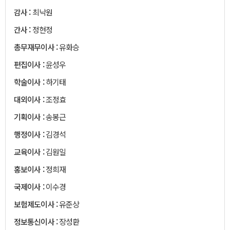
감사 :
최낙원
간사 :
정현정
총무재무이사 :
유화승
편집이사 :
윤성우
학술이사 :
하기태
대외이사 :
조정효
기획이사 :
송봉근
행정이사 :
김경석
교육이사 :
김원일
홍보이사 :
정희재
국제이사 :
이수경
보험제도이사 :
유준상
정보통신이사 :
장성환