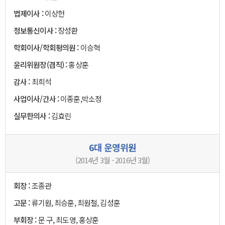
법제이사 :
이상헌
정보통신이사 :
장성환
학회이사/학회평의원 :
이승혁
윤리위원장(겸직) :
홍상훈
감사 :
최희석
사업이사/간사 :
이종훈,박소정
실무한의사 :
김효린
6대 운영위원
(2014년 3월 - 2016년 3월)
회장 :
조종관
고문 :
류기원, 최승훈, 최원철, 김성훈
부회장 :
문 구, 최도영, 홍상훈