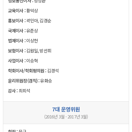
정보통신이사 :
장성환
교육이사 :
황덕상
홍보이사 :
곽민아, 김경순
국제이사 :
유준상
법제이사 :
이상헌
보험이사 :
김원일, 방선휘
사업이사 :
이승혁
학회이사/학회평의원 :
김경석
윤리위원장(겸직) :
유화승
감사 :
최희석
7대 운영위원
(2016년 3월 - 2017년 3월)
회장 :
문구