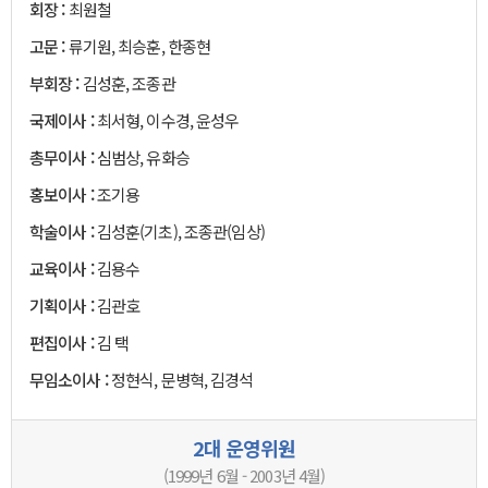
회장 :
최원철
고문 :
류기원, 최승훈, 한종현
부회장 :
김성훈, 조종관
국제이사 :
최서형, 이수경, 윤성우
총무이사 :
심범상, 유화승
홍보이사 :
조기용
학술이사 :
김성훈(기초), 조종관(임상)
교육이사 :
김용수
기획이사 :
김관호
편집이사 :
김 택
무임소이사 :
정현식, 문병혁, 김경석
2대 운영위원
(1999년 6월 - 2003년 4월)