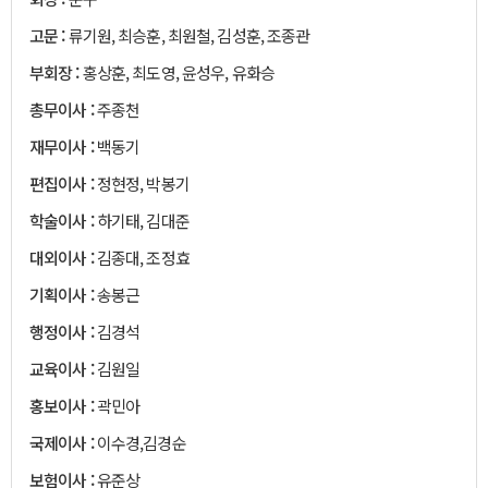
고문 :
류기원, 최승훈, 최원철, 김성훈, 조종관
부회장 :
홍상훈, 최도영, 윤성우, 유화승
총무이사 :
주종천
재무이사 :
백동기
편집이사 :
정현정, 박봉기
학술이사 :
하기태, 김대준
대외이사 :
김종대, 조정효
기획이사 :
송봉근
행정이사 :
김경석
교육이사 :
김원일
홍보이사 :
곽민아
국제이사 :
이수경,김경순
보험이사 :
유준상