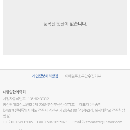
등록된 댓글이 없습니다.
개인정보처리방침
이메일주소무단수집거부
대한암한의학회
사업자등록번호 : 135-82-88332
통신판매업신고번호 : 제 2018-부산부산진-0271호
대표자 : 주종천
(54887) 전북특별자치도 전주시 덕진구 가련산로 99 (덕진동2가, 원광대학교 전주한방
병원)
TEL : 010-6493-9875
FAX : 0504-059-9875
E-mail : katomaster@naver.com